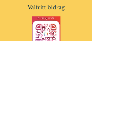
Valfritt bidrag
Märk inbetalningen med ditt namn
och mailadress eller skicka ett
mail
med uppgifterna.
info@visionforall.org
webmaster@visionforall.org
0706-299728
0768-965550