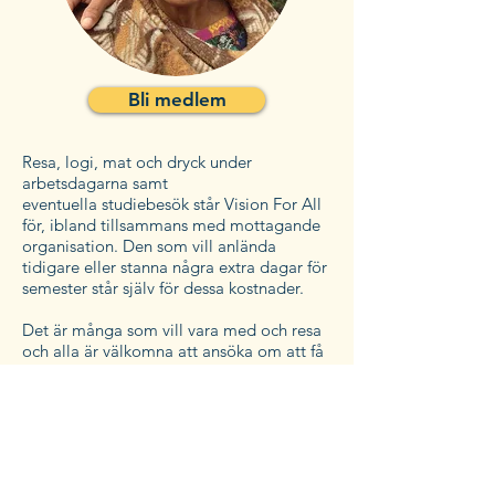
Bli medlem
Resa, logi, mat och dryck under
arbetsdagarna samt
eventuella studiebesök står Vision For All
för, ibland tillsammans med mottagande
organisation. Den som vill anlända
tidigare eller stanna några extra dagar för
semester står själv för dessa kostnader.
Det är många som vill vara med och resa
och alla är välkomna att ansöka om att få
följa med på en resa till respektive
projektledare. Denne kommer sedan att
sammanställa en grupp som kan komma
att samarbeta bra under de förhållandena
som landet erbjuder.