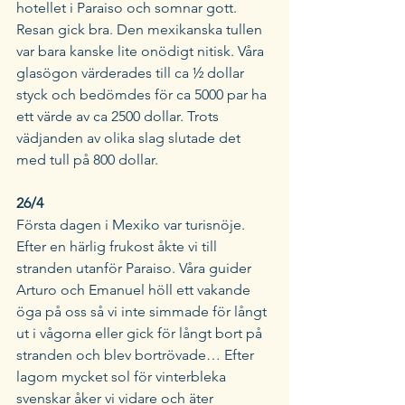
hotellet i Paraiso och somnar gott. 
Resan gick bra. Den mexikanska tullen 
var bara kanske lite onödigt nitisk. Våra 
glasögon värderades till ca ½ dollar 
styck och bedömdes för ca 5000 par ha 
ett värde av ca 2500 dollar. Trots 
vädjanden av olika slag slutade det 
med tull på 800 dollar. 
26/4 
Första dagen i Mexiko var turisnöje. 
Efter en härlig frukost åkte vi till 
stranden utanför Paraiso. Våra guider 
Arturo och Emanuel höll ett vakande 
öga på oss så vi inte simmade för långt 
ut i vågorna eller gick för långt bort på 
stranden och blev bortrövade… Efter 
lagom mycket sol för vinterbleka 
svenskar åker vi vidare och äter 