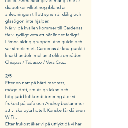
heller. Anmärkningsvärt många här är 
diabetiker vilket nog ibland är 
anledningen till att synen är dålig och 
glasögon inte hjälper. 
När vi på kvällen kommer till Cardenas 
får vi tydligt veta att här är det farligt! 
Lämna aldrig gruppen utan guide och 
var streetsmart. Cardenas är knutpunkt i 
knarkhandeln mellan 3 olika områden – 
Chiapas / Tabasco / Vera Cruz. 
2/5 
Efter en natt på hård madrass, 
mögeldoft, smutsiga lakan och 
högljudd luftkonditionering äter vi 
frukost på café och Andrey bestämmer 
att vi ska byta hotell. Kanske får då även 
WiFi… 
Efter frukost åker vi på utflykt då vi har 