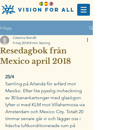
Vision For AlL
Inlägg
Catarina Bandh
9 maj 2018
8 min läsning
Resedagbok från
Mexico april 2018
25/4 
Samling på Arlanda för avfärd mot 
Mexiko. Efter lite pysslig incheckning 
av 30 banankartonger med glasögon 
lyfter vi med KLM mot Villahermosa via 
Amsterdam och Mexico City. Totalt 20 
timmar senare går vi och lägger oss i 
fräscha luftkonditionerade rum på 