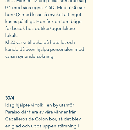
fel… Eller en 12-årig flicka som inte såg 
0,1 med sina egna -4,5D. Med -6,0b ser 
hon 0,2 med kisar så mycket att inget 
känns pålitligt. Hon fick en tom båge 
för besök hos optiker/ögonläkare 
lokalt. 
Kl 20 var vi tillbaka på hotellet och 
kunde då även hjälpa personalen med 
varsin synundersökning. 
30/4 
Idag hjälpte vi folk i en by utanför 
Paraiso där flera av våra vänner från 
Caballeros de Colon bor, så det blev 
en glad och uppsluppen stämning i 