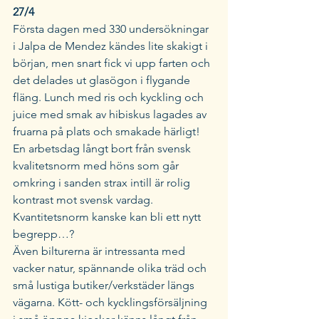
27/4 
Första dagen med 330 undersökningar 
i Jalpa de Mendez kändes lite skakigt i 
början, men snart fick vi upp farten och 
det delades ut glasögon i flygande 
fläng. Lunch med ris och kyckling och 
juice med smak av hibiskus lagades av 
fruarna på plats och smakade härligt! 
En arbetsdag långt bort från svensk 
kvalitetsnorm med höns som går 
omkring i sanden strax intill är rolig 
kontrast mot svensk vardag. 
Kvantitetsnorm kanske kan bli ett nytt 
begrepp…? 
Även bilturerna är intressanta med 
vacker natur, spännande olika träd och 
små lustiga butiker/verkstäder längs 
vägarna. Kött- och kycklingsförsäljning 