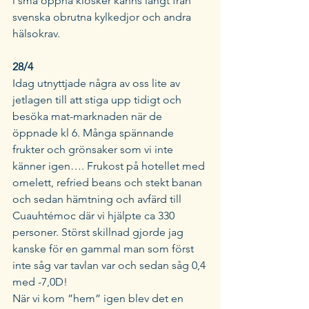
i små öppna kiosker känns långt från 
svenska obrutna kylkedjor och andra 
hälsokrav. 
28/4 
Idag utnyttjade några av oss lite av 
jetlagen till att stiga upp tidigt och 
besöka mat-marknaden när de 
öppnade kl 6. Många spännande 
frukter och grönsaker som vi inte 
känner igen…. Frukost på hotellet med 
omelett, refried beans och stekt banan 
och sedan hämtning och avfärd till 
Cuauhtémoc där vi hjälpte ca 330 
personer. Störst skillnad gjorde jag 
kanske för en gammal man som först 
inte såg var tavlan var och sedan såg 0,4 
med -7,0D! 
När vi kom ”hem” igen blev det en 