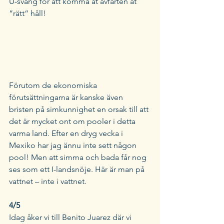
U-sväng för att komma åt avfarten åt 
”rätt” håll! 
Förutom de ekonomiska 
förutsättningarna är kanske även 
bristen på simkunnighet en orsak till att 
det är mycket ont om pooler i detta 
varma land. Efter en dryg vecka i 
Mexiko har jag ännu inte sett någon 
pool! Men att simma och bada får nog 
ses som ett I-landsnöje. Här är man på 
vattnet – inte i vattnet. 
4/5 
Idag åker vi till Benito Juarez där vi 